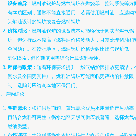
设备差异
：燃料油锅炉与燃气锅炉在燃烧器、控制系统等方
有本质区别，通常不能直接通用。若需使用燃料油，应选购
为燃油设计的锅炉或复合燃料锅炉。
价格对比
：燃料油锅炉的设备成本可能略低于同功率燃气锅
炉，但运行成本较高（燃料油价格波动大，且需处理储油和
全问题）。在衡水地区，燃油锅炉价格大致比燃气锅炉低
5%-15%，但长期使用需综合计算燃料费用。
环保与政策
：随着环保要求提升，燃气锅炉因排放更清洁，
衡水及全国更受推广。燃料油锅炉可能面临更严格的排放限
制，选购前应咨询本地环保部门。
三、选购建议
明确需求
：根据供热面积、蒸汽需求或热水用量确定热功率
再结合燃料可用性（衡水地区天然气供应较普遍）选择燃气
燃油类型。
市场调研
：建议联系衡水本地锅炉供应商或代理商，获取实