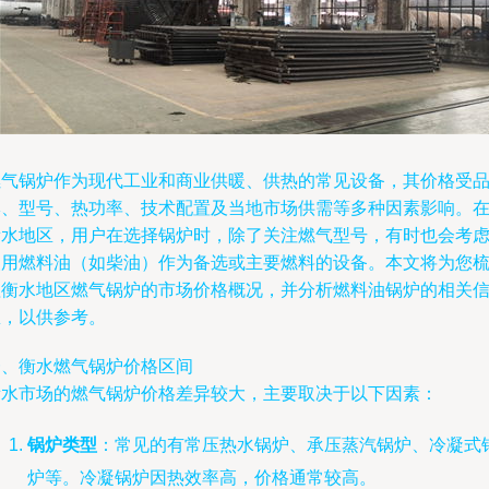
燃气锅炉作为现代工业和商业供暖、供热的常见设备，其价格受
牌、型号、热功率、技术配置及当地市场供需等多种因素影响。
衡水地区，用户在选择锅炉时，除了关注燃气型号，有时也会考
使用燃料油（如柴油）作为备选或主要燃料的设备。本文将为您
理衡水地区燃气锅炉的市场价格概况，并分析燃料油锅炉的相关
息，以供参考。
一、衡水燃气锅炉价格区间
衡水市场的燃气锅炉价格差异较大，主要取决于以下因素：
锅炉类型
：常见的有常压热水锅炉、承压蒸汽锅炉、冷凝式
炉等。冷凝锅炉因热效率高，价格通常较高。