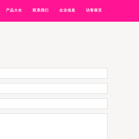
产品大全
联系我们
企业信息
访客留言