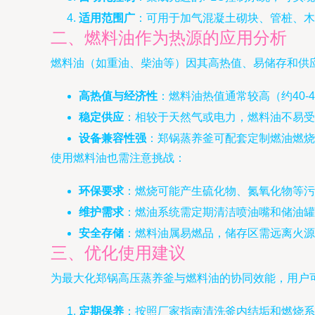
适用范围广
：可用于加气混凝土砌块、管桩、木
二、燃料油作为热源的应用分析
燃料油（如重油、柴油等）因其高热值、易储存和供
高热值与经济性
：燃料油热值通常较高（约40-
稳定供应
：相较于天然气或电力，燃料油不易受
设备兼容性强
：郑锅蒸养釜可配套定制燃油燃烧
使用燃料油也需注意挑战：
环保要求
：燃烧可能产生硫化物、氮氧化物等污
维护需求
：燃油系统需定期清洁喷油嘴和储油罐
安全存储
：燃料油属易燃品，储存区需远离火源
三、优化使用建议
为最大化郑锅高压蒸养釜与燃料油的协同效能，用户
定期保养
：按照厂家指南清洗釜内结垢和燃烧系