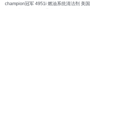
champion冠军 4951i 燃油系统清洁剂 美国
16 oz 北京地区已开通线下安装及保养服务
仅限亚马逊自营商品,详见商品描述